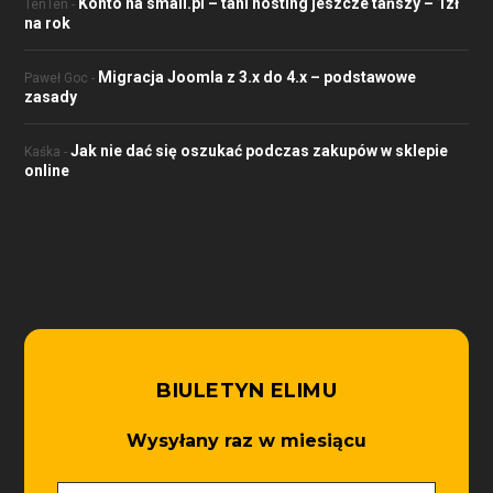
Konto na small.pl – tani hosting jeszcze tańszy – 1zł
TenTen
-
na rok
Migracja Joomla z 3.x do 4.x – podstawowe
Paweł Goc
-
zasady
Jak nie dać się oszukać podczas zakupów w sklepie
Kaśka
-
online
BIULETYN ELIMU
Wysyłany raz w miesiącu