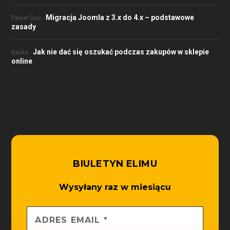
Migracja Joomla z 3.x do 4.x – podstawowe
Paweł Goc
-
zasady
Jak nie dać się oszukać podczas zakupów w sklepie
Kaśka
-
online
BIULETYN ELIMU
Wysyłany raz w miesiącu