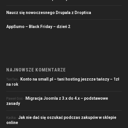
Naucz się nowoczesnego Drupala z Droptica
AppSumo – Black Friday – dzień 2
NAJNOWSZE KOMENTARZE
Konto na small.pl – tani hosting jeszcze tańszy – 1zł
TenTen
-
na rok
Migracja Joomla z 3.x do 4.x – podstawowe
Paweł Goc
-
zasady
Jak nie dać się oszukać podczas zakupów w sklepie
Kaśka
-
online