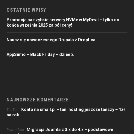
OSTATNIE WPISY
Promocja na szybkie serwery NVMe w MyDevil – tylko do
końca września 2025 za pół ceny!
Naucz się nowoczesnego Drupala z Droptica
AppSumo – Black Friday – dzień 2
NAJNOWSZE KOMENTARZE
Konto na small.pl – tani hosting jeszcze tańszy – 1zł
TenTen
-
na rok
Migracja Joomla z 3.x do 4.x – podstawowe
Paweł Goc
-