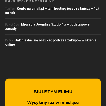
NAJNOWSZE KOMENTARZE
Konto na small.pl – tani hosting jeszcze tańszy – 1zł
TenTen
-
na rok
Migracja Joomla z 3.x do 4.x – podstawowe
Paweł Goc
-
zasady
Jak nie dać się oszukać podczas zakupów w sklepie
Kaśka
-
online
BIULETYN ELIMU
Wysyłany raz w miesiącu