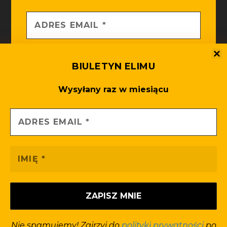
BIULETYN ELIMU
Wysyłany raz w miesiącu
Nie spamujemy! Zajrzyj do
po
polityki prywatności
więcej informacji
Opieka techniczna i merytoryczna -
Krzysztof Palikowski
Nie spamujemy! Zajrzyj do
polityki prywatności
po