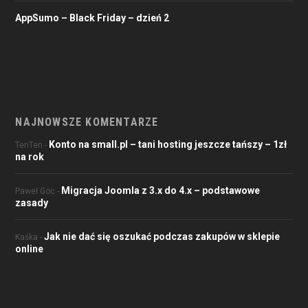
AppSumo – Black Friday – dzień 2
NAJNOWSZE KOMENTARZE
Konto na small.pl – tani hosting jeszcze tańszy – 1zł
TenTen
-
na rok
Migracja Joomla z 3.x do 4.x – podstawowe
Paweł Goc
-
zasady
Jak nie dać się oszukać podczas zakupów w sklepie
Kaśka
-
online