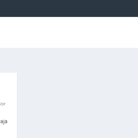
zje
u
aja