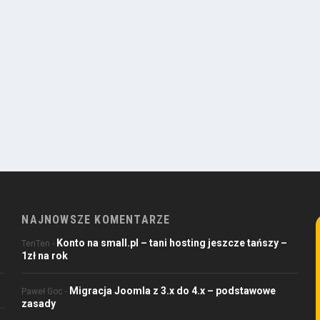
NAJNOWSZE KOMENTARZE
Konto na small.pl – tani hosting jeszcze tańszy –
TenTen
-
1zł na rok
Migracja Joomla z 3.x do 4.x – podstawowe
Paweł Goc
-
zasady