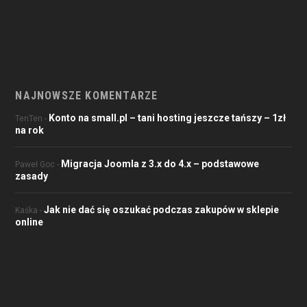
NAJNOWSZE KOMENTARZE
Konto na small.pl – tani hosting jeszcze tańszy – 1zł
TenTen
-
na rok
Migracja Joomla z 3.x do 4.x – podstawowe
Paweł Goc
-
zasady
Jak nie dać się oszukać podczas zakupów w sklepie
Kaśka
-
online