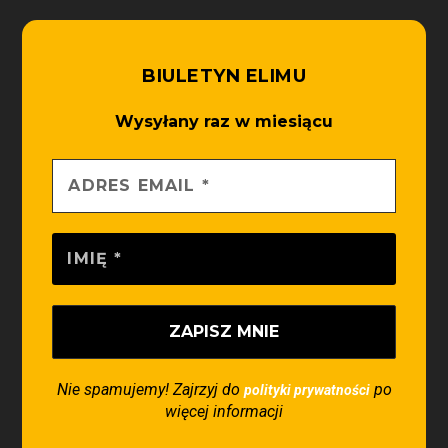
BIULETYN ELIMU
Wysyłany raz w miesiącu
Nie spamujemy! Zajrzyj do
po
polityki prywatności
więcej informacji