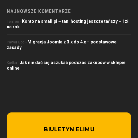
NAJNOWSZE KOMENTARZE
Konto na small.pl – tani hosting jeszcze tańszy – 1zł
TenTen
-
na rok
Migracja Joomla z 3.x do 4.x – podstawowe
Paweł Goc
-
zasady
Jak nie dać się oszukać podczas zakupów w sklepie
Kaśka
-
online
BIULETYN ELIMU